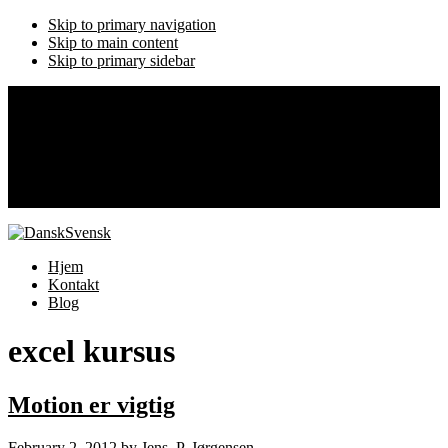
Skip to primary navigation
Skip to main content
Skip to primary sidebar
Klinisk Uddannelse
Få en spændende uddannelse
Hjem
Kontakt os
Blog
Hjem
Kontakt
Blog
excel kursus
Motion er vigtig
February 2, 2012
by
Jens. P. Jørgensen