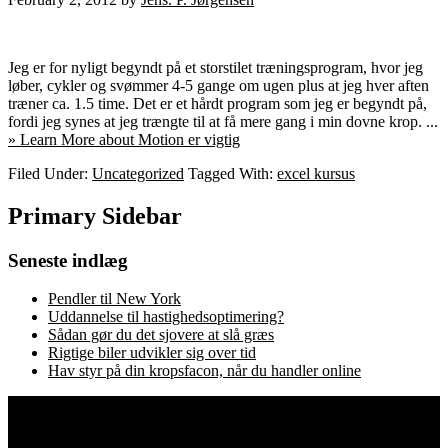
Jeg er for nyligt begyndt på et storstilet træningsprogram, hvor jeg
løber, cykler og svømmer 4-5 gange om ugen plus at jeg hver aften
træner ca. 1.5 time. Det er et hårdt program som jeg er begyndt på,
fordi jeg synes at jeg trængte til at få mere gang i min dovne krop. ...
» Learn More
about Motion er vigtig
Filed Under:
Uncategorized
Tagged With:
excel kursus
Primary Sidebar
Seneste indlæg
Pendler til New York
Uddannelse til hastighedsoptimering?
Sådan gør du det sjovere at slå græs
Rigtige biler udvikler sig over tid
Hav styr på din kropsfacon, når du handler online
Uncategorized
Copyright © 2026
Klinisk Uddannelse
· All Rights Reserved ·